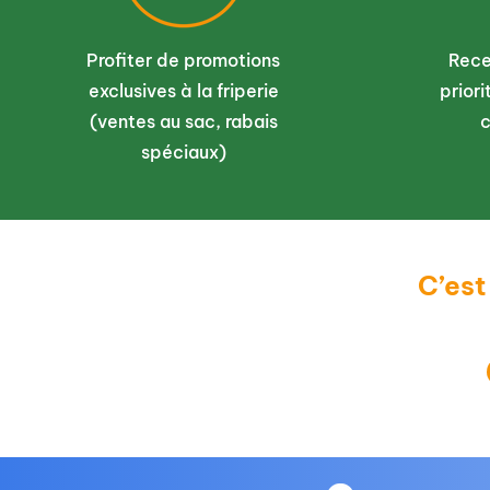
Rédigez un commentaire...
Profiter de promotions
Rece
Viens chiler au salon!
exclusives à la friperie
priori
(ventes au sac, rabais
spéciaux)
C’est