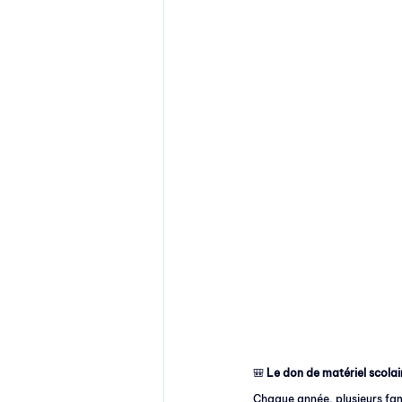
🎒 
Le don de matériel scolair
Chaque année, plusieurs famil