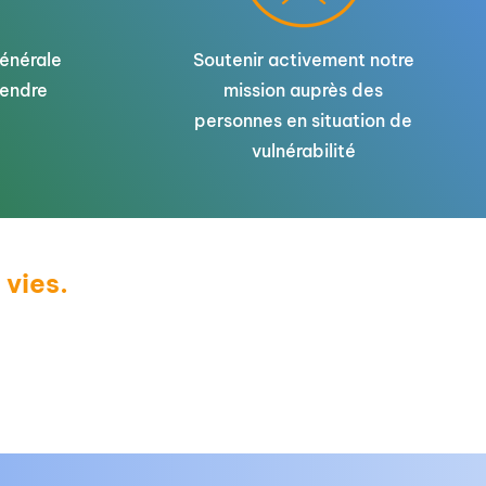
générale
Soutenir activement notre
tendre
mission auprès des
cte d'articles scolaires
personnes en situation de
s
vulnérabilité
 vies.