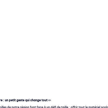
e : un petit geste qui change tout
 ✏️
les de notre région font face à un défi de taille : offrir tout le matériel scol