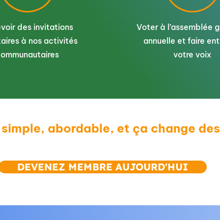
voir des invitations
Voter à l’assemblée 
taires à nos activités
annuelle et faire en
Une partie de balle au profit
Colle
communautaires
votre voix
du Carrefour
neuf
 simple, abordable, et ça change des
DEVENEZ MEMBRE AUJOURD'HUI