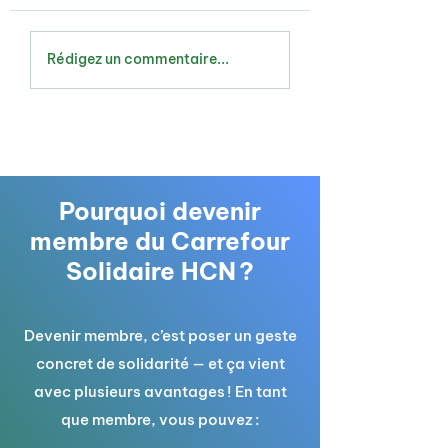
Une partie de balle au
Collecte d'article
Rédigez un commentaire...
profit du Carrefour
scolaires neufs
Pourquoi devenir
membre du Carrefour
Solidaire HCN ?
Devenir membre, c’est poser un geste
concret de solidarité — et ça vient
avec plusieurs avantages ! En tant
que membre, vous pouvez :